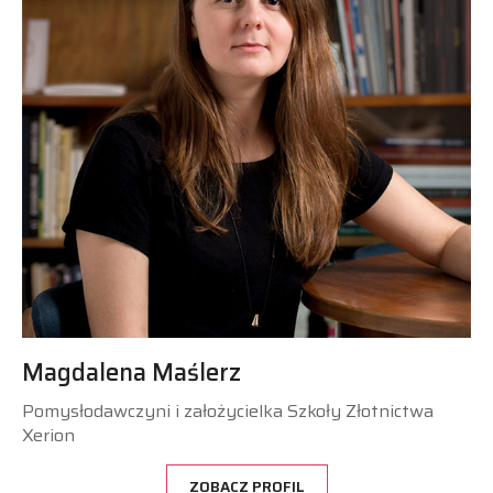
Magdalena Maślerz
Pomysłodawczyni i założycielka Szkoły Złotnictwa
Xerion
ZOBACZ PROFIL