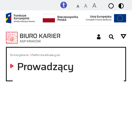
A
A
A
Dla Studenta_tki / Absolwenta_tki
Strona główna
Platforma edukacyjna
Prowadzący
Dla Pracodawcy
O nas
Platforma
Kontakt