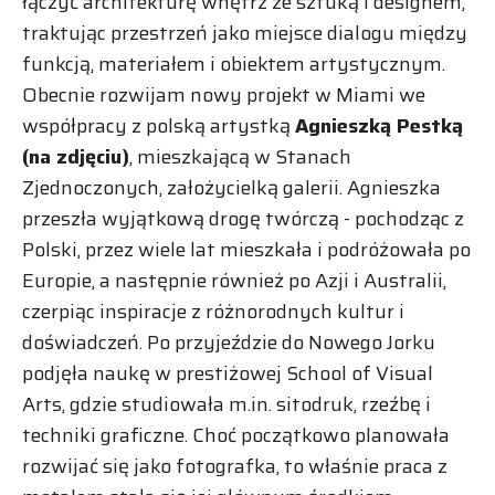
łączyć architekturę wnętrz ze sztuką i designem,
traktując przestrzeń jako miejsce dialogu między
funkcją, materiałem i obiektem artystycznym.
Obecnie rozwijam nowy projekt w Miami we
współpracy z polską artystką
Agnieszką Pestką
(na zdjęciu)
, mieszkającą w Stanach
Zjednoczonych, założycielką galerii. Agnieszka
przeszła wyjątkową drogę twórczą - pochodząc z
Polski, przez wiele lat mieszkała i podróżowała po
Europie, a następnie również po Azji i Australii,
czerpiąc inspiracje z różnorodnych kultur i
doświadczeń. Po przyjeździe do Nowego Jorku
podjęła naukę w prestiżowej School of Visual
Arts, gdzie studiowała m.in. sitodruk, rzeźbę i
techniki graficzne. Choć początkowo planowała
rozwijać się jako fotografka, to właśnie praca z