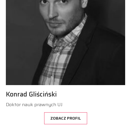
Konrad Gliściński
Doktor nauk prawnych UJ
ZOBACZ PROFIL