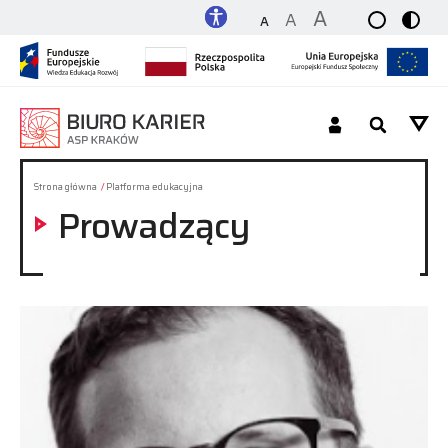
A
A
A
Dla Studenta_tki / Absolwenta_tki
Strona główna
Platforma edukacyjna
Prowadzący
Dla Pracodawcy
O nas
Platforma
Kontakt