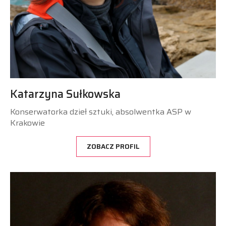
Katarzyna Sułkowska
Konserwatorka dzieł sztuki, absolwentka ASP w
Krakowie
ZOBACZ PROFIL