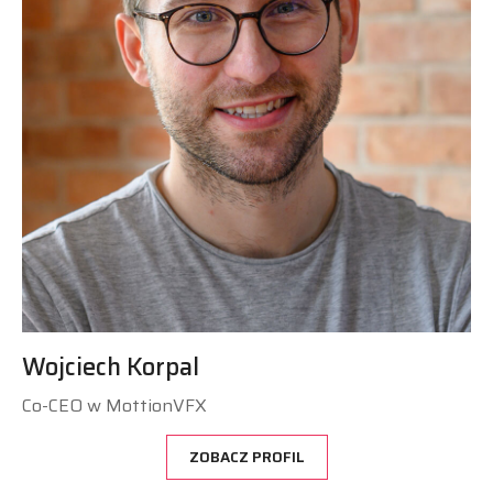
Wojciech Korpal
Co-CEO w MottionVFX
ZOBACZ PROFIL