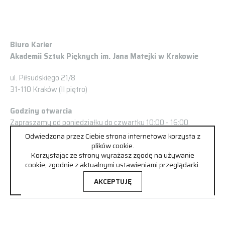
Biuro Karier
Akademii Sztuk Pięknych im. Jana Matejki w Krakowie
ul. Piłsudskiego 21/8
31-110 Kraków (II piętro)
Godziny otwarcia
Zapraszamy od poniedziałku do czwartku 10:00 - 16:00.
Odwiedzona przez Ciebie strona internetowa korzysta z
Prosimy o wcześniejsze umówienie spotkania:
plików cookie.
Korzystając ze strony wyrażasz zgodę na używanie
Tel/fax.: +48 504 929 074
cookie, zgodnie z aktualnymi ustawieniami przeglądarki.
kariery@asp.krakow.pl
AKCEPTUJĘ
Ralizacja:
&