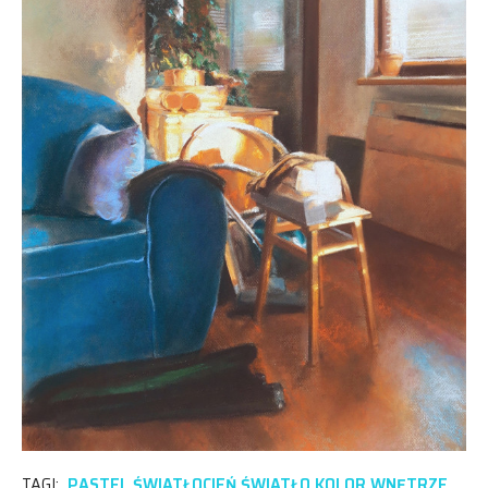
TAGI:
PASTEL ŚWIATŁOCIEŃ ŚWIATŁO KOLOR WNĘTRZE