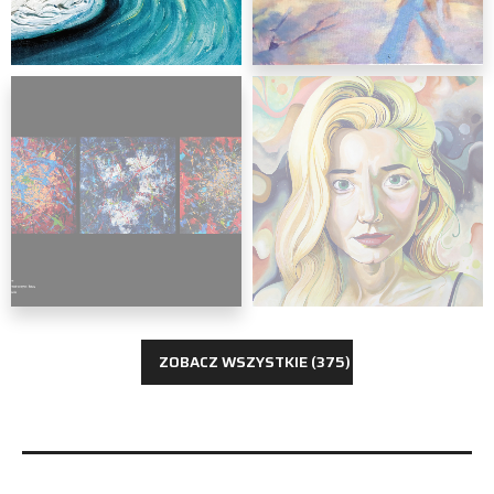
malarstwo
Martyna Bielak
malarstwo
Rafał Gawlik
ZOBACZ WSZYSTKIE (375)