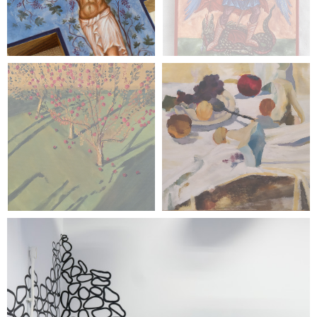
malarstwo
Patrycja Wojtanowska
malarstwo
Magdalena Szydłowska