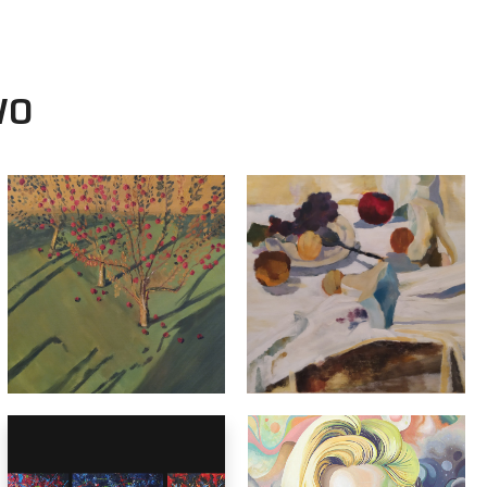
WO
malarstwo
Magdalena Szydłowska