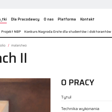
_tki
Dla Pracodawcy
O nas
Platforma
Kontakt
Projekt NBP
Konkurs Nagroda Erste dla studentów i doktorantó
olio
malarstwo
ch II
O PRACY
Tytuł
Technika wykonania