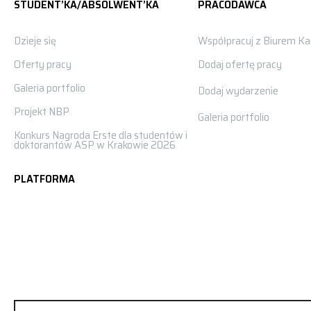
STUDENT’KA/ABSOLWENT’KA
PRACODAWCA
Dzieje się
Współpracuj z Biurem Kar
Oferty pracy
Dodaj ofertę pracy
Galeria portfolio
Dodaj wydarzenie
Projekt NBP
Galeria portfolio
Konkurs Nagroda Erste dla studentów i
doktorantów ASP w Krakowie 2026
PLATFORMA