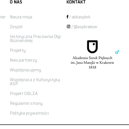
O NAS
KONTAKT
ier
Nasza misja
/ abkaspkrk
Zespół
/ @aspkrakow
Historyczna Pracownia Olgi
Boznańskiej
Projekty
Nasi partnerzy
Współpracujemy
Współpraca z Kulturystyką
ASP
Projekt OBLZA
Regulamin strony
Polityka prywatności