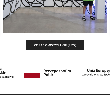
malarstwo
Katarzyna Jasińska
ZOBACZ WSZYSTKIE (375)