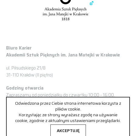
Biuro Karier
Akademii Sztuk Pięknych im. Jana Matejki w Krakowie
ul. Piłsudskiego 21/8
31-110 Kraków (II piętro)
Godziny otwarcia
Zapraszamy od poniedziałku do czwartku 10:00 - 16:00.
Odwiedzona przez Ciebie strona internetowa korzysta z
Prosimy o wcześniejsze umówienie spotkania:
plików cookie.
Korzystając ze strony wyrażasz zgodę na używanie
Tel/fax.: +48 504 929 074
cookie, zgodnie z aktualnymi ustawieniami przeglądarki.
kariery@asp.krakow.pl
AKCEPTUJĘ