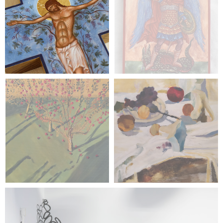
malarstwo
Patrycja Wojtanowska
malarstwo
Magdalena Szydłowska