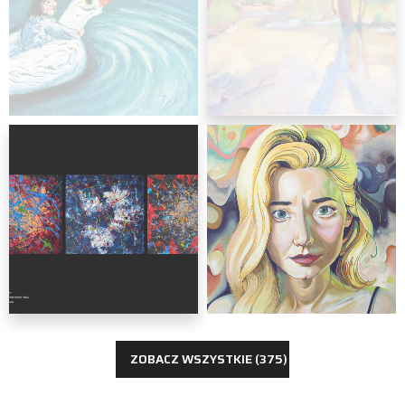
malarstwo
Martyna Bielak
malarstwo
Rafał Gawlik
ZOBACZ WSZYSTKIE (375)