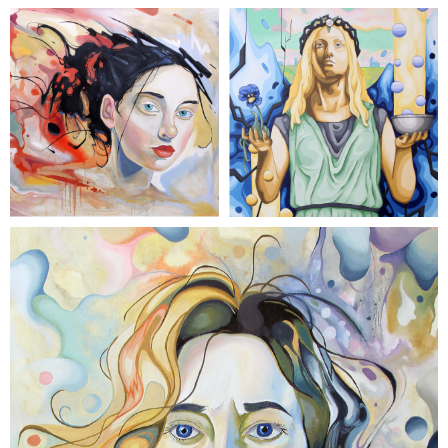
malarstwo
Rafał Gawlik