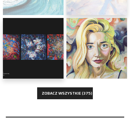
malarstwo
Martyna Bielak
malarstwo
Rafał Gawlik
ZOBACZ WSZYSTKIE (375)