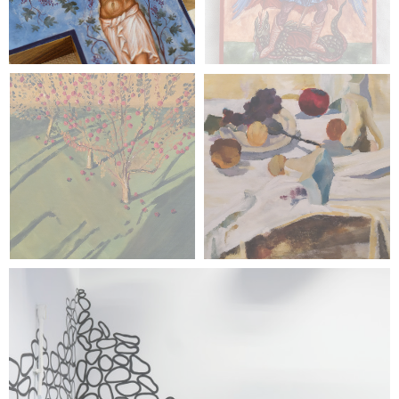
malarstwo
Patrycja Wojtanowska
malarstwo
Magdalena Szydłowska