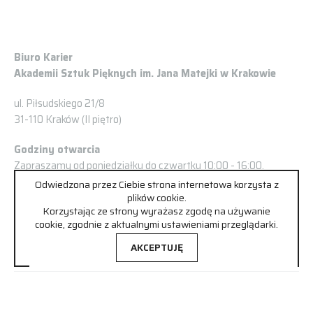
Biuro Karier
Akademii Sztuk Pięknych im. Jana Matejki w Krakowie
ul. Piłsudskiego 21/8
31-110 Kraków (II piętro)
Godziny otwarcia
Zapraszamy od poniedziałku do czwartku 10:00 - 16:00.
Odwiedzona przez Ciebie strona internetowa korzysta z
Prosimy o wcześniejsze umówienie spotkania:
plików cookie.
Korzystając ze strony wyrażasz zgodę na używanie
Tel/fax.: +48 504 929 074
cookie, zgodnie z aktualnymi ustawieniami przeglądarki.
kariery@asp.krakow.pl
AKCEPTUJĘ
Ralizacja:
&