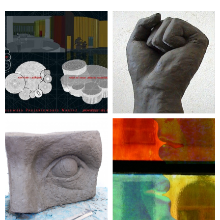
rzeźba
Katarzyna Smożewska
grafika
Katarzyna Smożewska