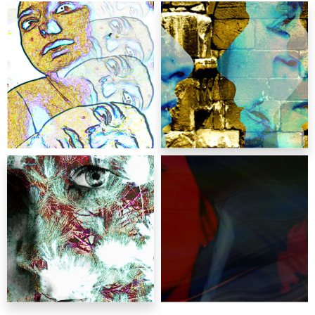
grafika
Katarzyna Smożewska
grafika
Katarzyna Smożewska