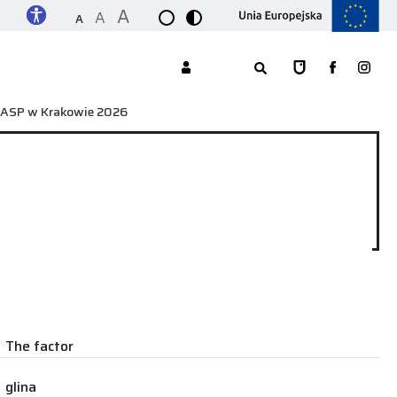
A
A
A
w ASP w Krakowie 2026
The factor
glina