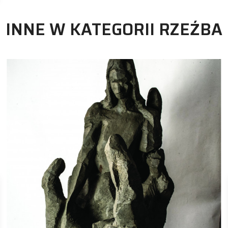
INNE W KATEGORII RZEŹBA
rzeźba
Monika Leśniak