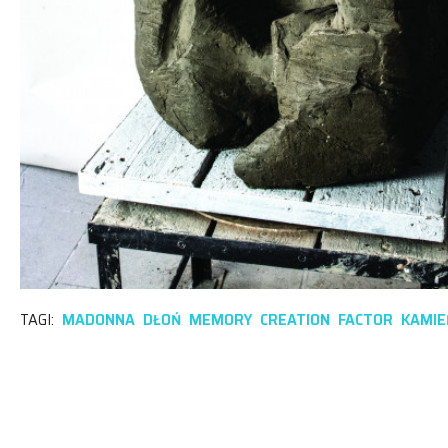
TAGI:
MADONNA
DŁOŃ
MEMORY
CREATION
FACTOR
KAMIE