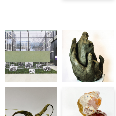
rzeźba
Monika Leśniak