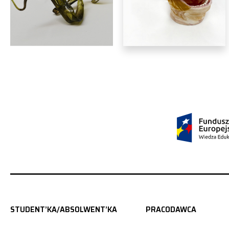
rzeźba
rzeźba
Monika Leśniak
Oliwia Kałwa
STUDENT’KA/ABSOLWENT’KA
PRACODAWCA