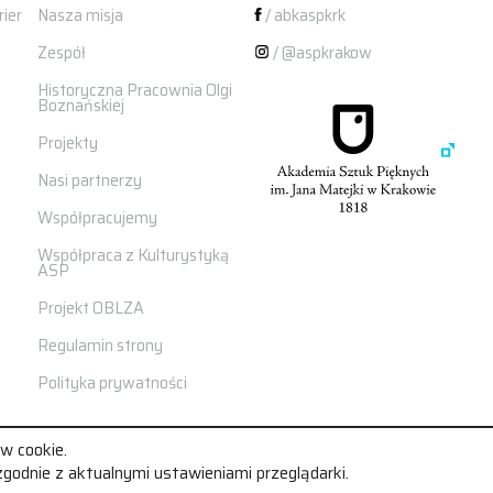
ier
Nasza misja
/ abkaspkrk
Zespół
/ @aspkrakow
Historyczna Pracownia Olgi
Boznańskiej
Projekty
Nasi partnerzy
Współpracujemy
Współpraca z Kulturystyką
ASP
Projekt OBLZA
Regulamin strony
Polityka prywatności
w cookie.
godnie z aktualnymi ustawieniami przeglądarki.