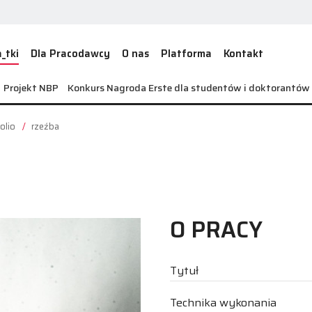
_tki
Dla Pracodawcy
O nas
Platforma
Kontakt
Projekt NBP
Konkurs Nagroda Erste dla studentów i doktorantó
olio
rzeźba
O PRACY
Tytuł
Technika wykonania