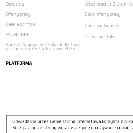
Dzieje się
Współpracuj z Biurem Kar
Oferty pracy
Dodaj ofertę pracy
Galeria portfolio
Dodaj wydarzenie
Projekt NBP
Galeria portfolio
Konkurs Nagroda Erste dla studentów i
doktorantów ASP w Krakowie 2026
PLATFORMA
Odwiedzona przez Ciebie strona internetowa korzysta z plikó
Korzystając ze strony wyrażasz zgodę na używanie cookie, z