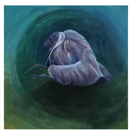
malarstwo
Monika Leśniak