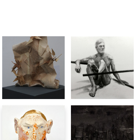
rzeźba
Monika Leśniak