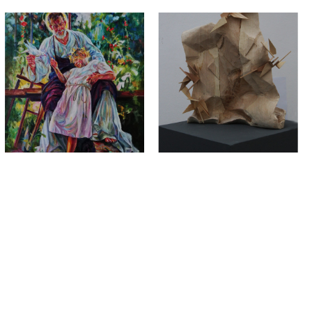
rzeźba
Monika Leśniak