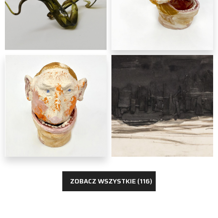
rzeźba
Oliwia Kałwa
rzeźba
Jędrzej Jaklik
ZOBACZ WSZYSTKIE (116)