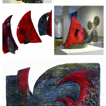
rzeźba
Joanna Komarzyniec