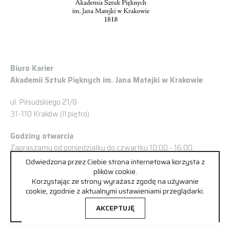
Biuro Karier
Akademii Sztuk Pięknych im. Jana Matejki w Krakowie
ul. Piłsudskiego 21/8
31-110 Kraków (II piętro)
Godziny otwarcia
Zapraszamy od poniedziałku do czwartku 10:00 - 16:00.
Odwiedzona przez Ciebie strona internetowa korzysta z
Prosimy o wcześniejsze umówienie spotkania:
plików cookie.
Korzystając ze strony wyrażasz zgodę na używanie
Tel/fax.: +48 504 929 074
cookie, zgodnie z aktualnymi ustawieniami przeglądarki.
kariery@asp.krakow.pl
AKCEPTUJĘ