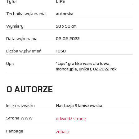
Tytuł
LIPS
Technika wykonania
autorska
Wymiary:
50 x 50 cm
Data wykonania
02-02-2022
Liczba wyświetleń
1050
Opis
"Lips" grafika warsztatowa,
monotypia, unikat, 02.2022 rok
O AUTORZE
Imię i nazwisko
Nastazja Staniszewska
Strona WWW
odwiedź stronę
Fanpage
zobacz