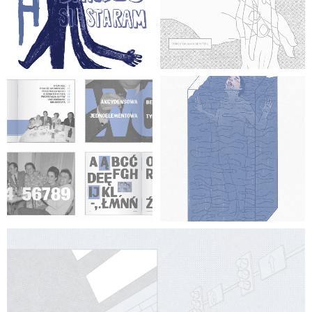
grafika
Gosia Makocka
grafika
Gosia Makocka