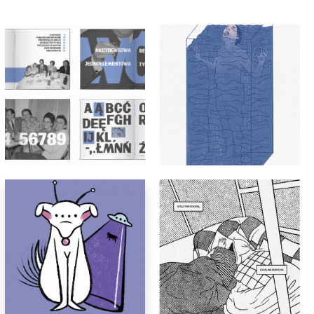
grafika
Gosia Makocka
grafika
Gosia Makocka