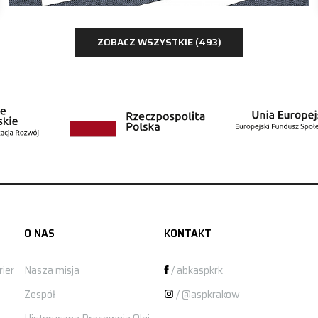
ZOBACZ WSZYSTKIE (493)
O NAS
KONTAKT
ier
Nasza misja
/ abkaspkrk
Zespół
/ @aspkrakow