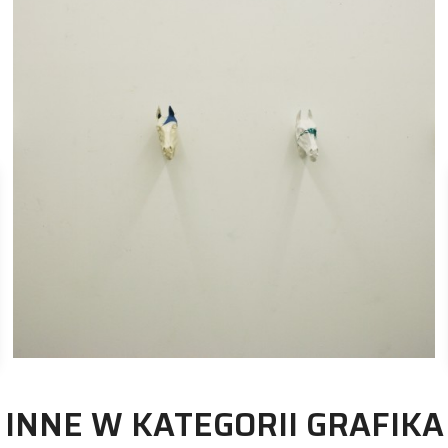
rzeźba
Jacek Przybylski
grafika
Jacek Przybylski
INNE W KATEGORII GRAFIKA