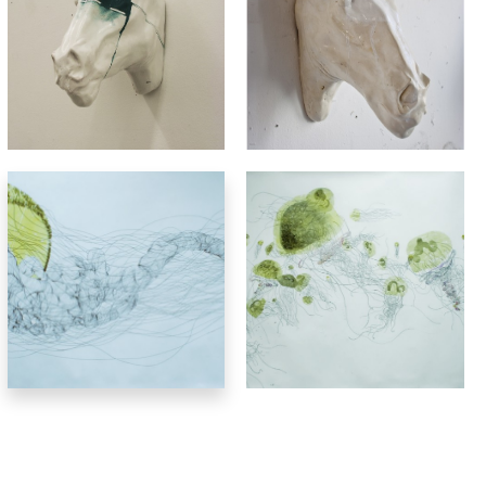
rzeźba
Jacek Przybylski
grafika
Jacek Przybylski