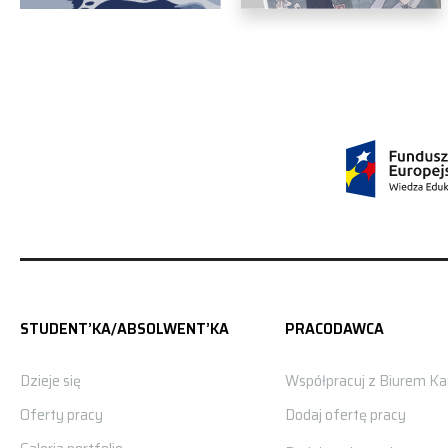
STUDENT’KA/ABSOLWENT’KA
PRACODAWCA
Dzieje się
Współpracuj z Biurem Kar
Oferty pracy
Dodaj ofertę pracy