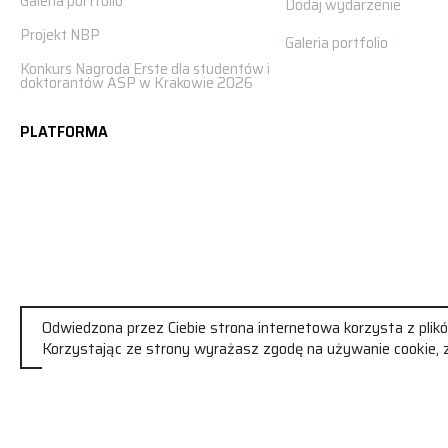
Galeria portfolio
Dodaj wydarzenie
Projekt NBP
Galeria portfolio
Konkurs Nagroda Erste dla studentów i
doktorantów ASP w Krakowie 2026
PLATFORMA
Odwiedzona przez Ciebie strona internetowa korzysta z plikó
Korzystając ze strony wyrażasz zgodę na używanie cookie, z