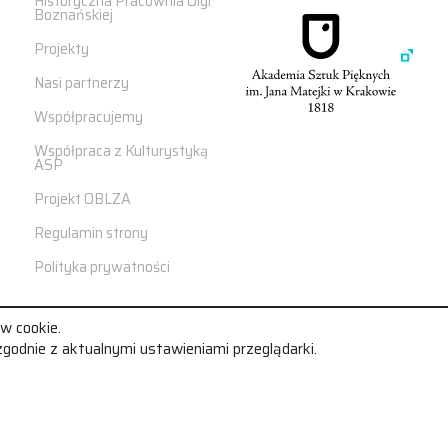
Historyczna Pracownia Olgi
Boznańskiej
Projekty
Nasi partnerzy
Współpracujemy
Współpraca z Kulturystyką
ASP
Projekt OBLZA
Regulamin strony
Polityka prywatności
w cookie.
godnie z aktualnymi ustawieniami przeglądarki.
Ralizacja:
&