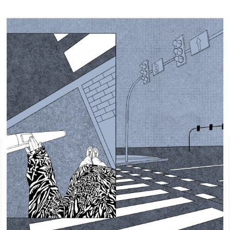
grafika
Gosia Makocka
grafika
Gosia Makocka