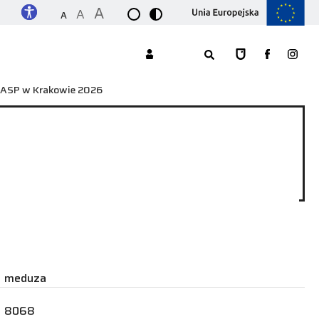
A
A
A
w ASP w Krakowie 2026
meduza
8068