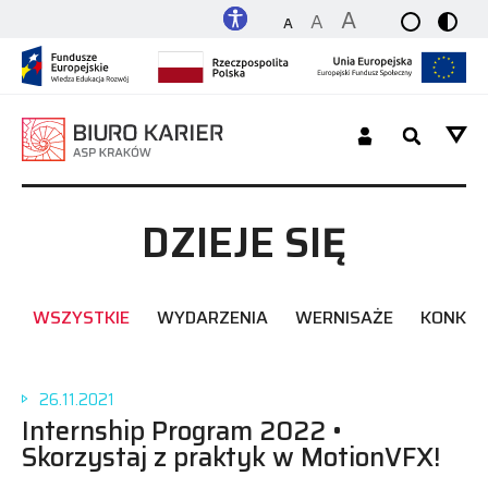
A
A
A
Dla Studenta_tki / Absolwenta_tki
DZIEJE SIĘ
Dla Pracodawcy
WSZYSTKIE
WYDARZENIA
WERNISAŻE
KONKU
O nas
Platforma
26.11.2021
Internship Program 2022 •
Skorzystaj z praktyk w MotionVFX!
Kontakt