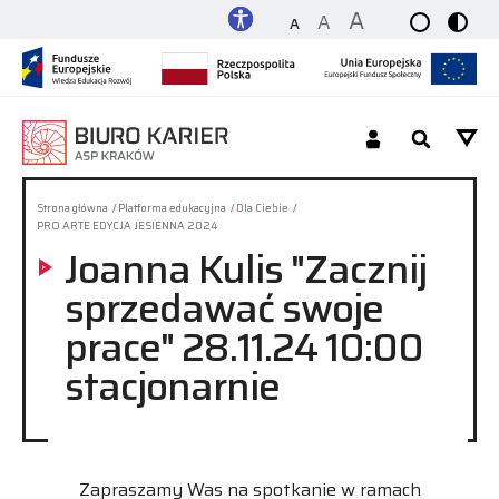
A
A
A
Dla Studenta_tki / Absolwenta_tki
Strona główna
Platforma edukacyjna
Dla Ciebie
PRO ARTE EDYCJA JESIENNA 2024
Joanna Kulis "Zacznij
Dla Pracodawcy
sprzedawać swoje
O nas
prace" 28.11.24 10:00
stacjonarnie
Platforma
Kontakt
Zapraszamy Was na spotkanie w ramach