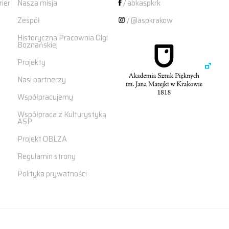
ier
Nasza misja
/ abkaspkrk
Zespół
/ @aspkrakow
Historyczna Pracownia Olgi
Boznańskiej
Projekty
Nasi partnerzy
Współpracujemy
Współpraca z Kulturystyką
ASP
Projekt OBLZA
Regulamin strony
Polityka prywatności