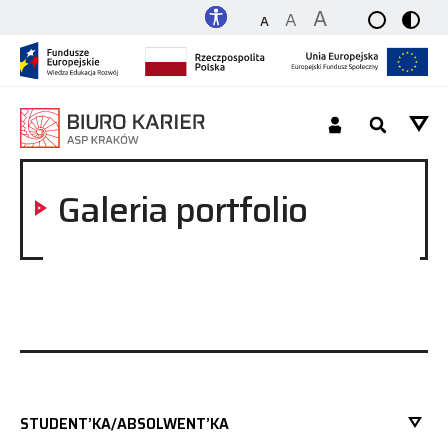
A
A
A
Dla Studenta_tki / Absolwenta_tki
Galeria portfolio
Dla Pracodawcy
O nas
Platforma
Kontakt
STUDENT’KA/ABSOLWENT’KA