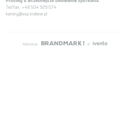
Prosimy o wcześniejsze umówienie spotkania:
Tel/fax.: +48 504 929 074
kariery@asp.krakow.pl
Ralizacja:
&