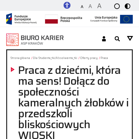
A
A
A
Dla Studenta_tki / Absolwenta_tki
Strona główna
Dla Studenta_tki/Absolwenta_tki
Oferty pracy
Praca
Praca z dziećmi, która
Dla Pracodawcy
ma sens! Dołącz do
społeczności
O nas
kameralnych żłobków i
przedszkoli
Platforma
bliskościowych
Kontakt
WIOSKI