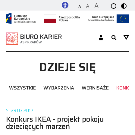
A
A
A
Dla Studenta_tki / Absolwenta_tki
DZIEJE SIĘ
Dla Pracodawcy
WSZYSTKIE
WYDARZENIA
WERNISAŻE
KONKU
O nas
Platforma
29.03.2017
Konkurs IKEA - projekt pokoju
dziecięcych marzeń
Kontakt