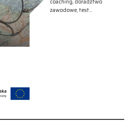
coaching, doradztwo
zawodowe, test
osobowości iP121