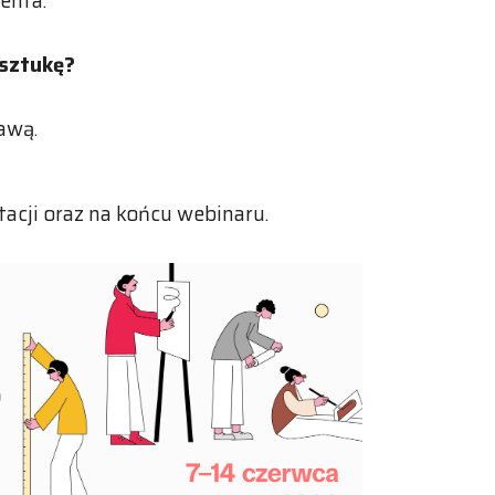
enta.
 sztukę?
awą.
acji oraz na końcu webinaru.