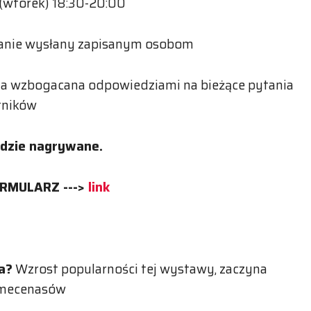
(wtorek) 18:30-20:00
stanie wysłany zapisanym osobom
cja wzbogacana odpowiedziami na bieżące pytania
tników
ędzie nagrywane.
ORMULARZ --->
link
a?
Wzrost popularności tej wystawy, zaczyna
i mecenasów