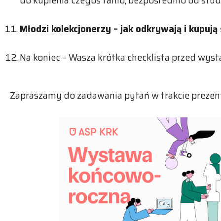
do kupienia czegoś tanio, bezpośrednio od stud
Młodzi kolekcjonerzy – jak odkrywają i kupują
Na koniec – Wasza krótka checklista przed wyst
Zapraszamy do zadawania pytań w trakcie prezent