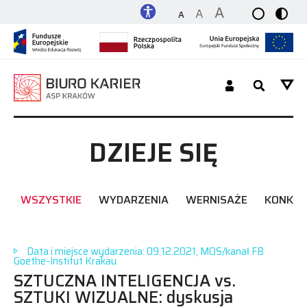
A
A
A
Dla Studenta_tki / Absolwenta_tki
DZIEJE SIĘ
Dla Pracodawcy
WSZYSTKIE
WYDARZENIA
WERNISAŻE
KONKU
O nas
Platforma
Data i miejsce wydarzenia: 09.12.2021, MOS/kanał FB
Goethe-Institut Krakau
SZTUCZNA INTELIGENCJA vs.
Kontakt
SZTUKI WIZUALNE: dyskusja