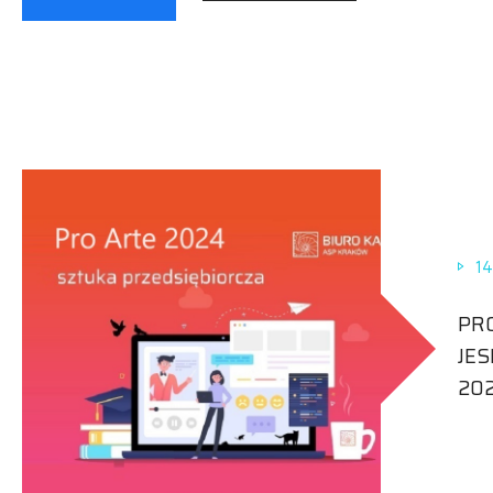
14
PRO
JES
202