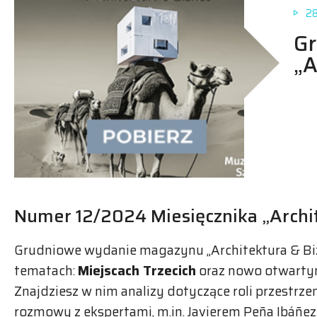
28
G
„A
Numer 12/2024 Miesięcznika „Archit
Grudniowe wydanie magazynu „Architektura & Biz
tematach:
Miejscach Trzecich
oraz nowo otwart
Znajdziesz w nim analizy dotyczące roli przestrzeni
rozmowy z ekspertami, m.in. Javierem Peña Ibáñez