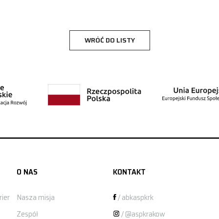
WRÓĆ DO LISTY
O NAS
KONTAKT
ier
Nasza misja
/ abkaspkrk
Zespół
/ @aspkrakow