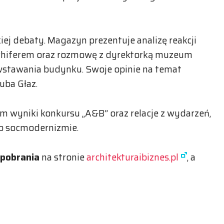
j debaty. Magazyn prezentuje analizę reakcji
Phiferem oraz rozmowę z dyrektorką muzeum
wstawania budynku. Swoje opinie na temat
uba Głaz.
m wyniki konkursu „A&B” oraz relacje z wydarzeń,
o socmodernizmie.
 pobrania
na stronie
architekturaibiznes.pl
, a