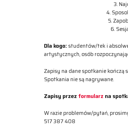
3. Na
4. Sposo
5. Zapob
6. Sesj
Dla kogo:
studentów/tek i absolw
artystycznych, osób rozpoczynaj
Zapisy na dane spotkanie kończą s
Spotkania nie są nagrywane.
Zapisy przez
formularz
na spotka
W razie problemów/pytań, prosimy
517 387 408