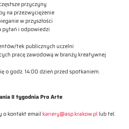
jczęstsze przyczyny
by na przezwyciężenie
ieganie w przyszłości
a pytań i odpowiedzi
entów/tek publicznych uczelni
ących pracę zawodową w branży kreatywnej
ię o godz. 14:00 dzień przed spotkaniem.
nia II tygodnia Pro Arte
 o kontakt email
kariery@asp.krakow.pl
lub tel.