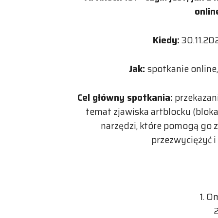
onlin
Kiedy:
30.11.202
Jak:
spotkanie online
Cel główny spotkania:
przekazani
temat zjawiska artblocku (blok
narzędzi, które pomogą go z
przezwyciężyć i
1. O
2