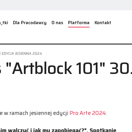
_tki
Dla Pracodawcy
O nas
Platforma
Kontakt
 EDYCJA JESIENNA 2024
 "Artblock 101" 30
 w ramach jesiennej edycji
Pro Arte 2024
:
 nim walczyć i jak mu zapobiegać?". Spotkanie