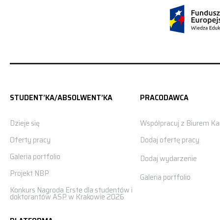
STUDENT’KA/ABSOLWENT’KA
PRACODAWCA
Dzieje się
Współpracuj z Biurem Kar
Oferty pracy
Dodaj ofertę pracy
Galeria portfolio
Dodaj wydarzenie
Projekt NBP
Galeria portfolio
Konkurs Nagroda Erste dla studentów i
doktorantów ASP w Krakowie 2026