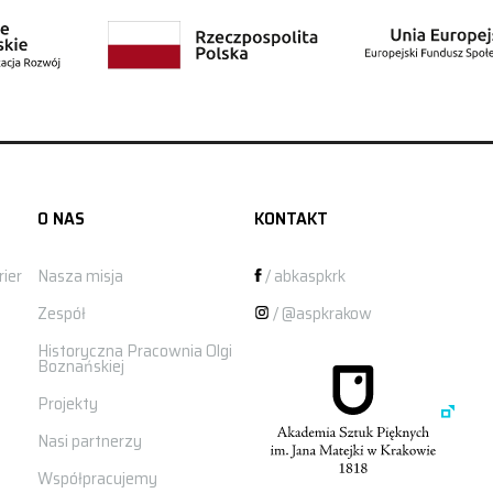
O NAS
KONTAKT
ier
Nasza misja
/ abkaspkrk
Zespół
/ @aspkrakow
Historyczna Pracownia Olgi
Boznańskiej
Projekty
Nasi partnerzy
Współpracujemy