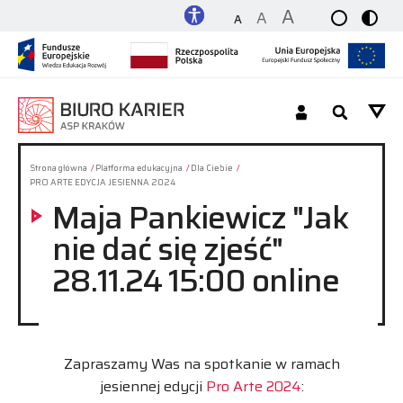
A
A
A
Dla Studenta_tki / Absolwenta_tki
Strona główna
Platforma edukacyjna
Dla Ciebie
PRO ARTE EDYCJA JESIENNA 2024
Maja Pankiewicz "Jak
Dla Pracodawcy
nie dać się zjeść"
O nas
28.11.24 15:00 online
Platforma
Zapraszamy Was na spotkanie w ramach
Kontakt
jesiennej edycji
Pro Arte 2024
: