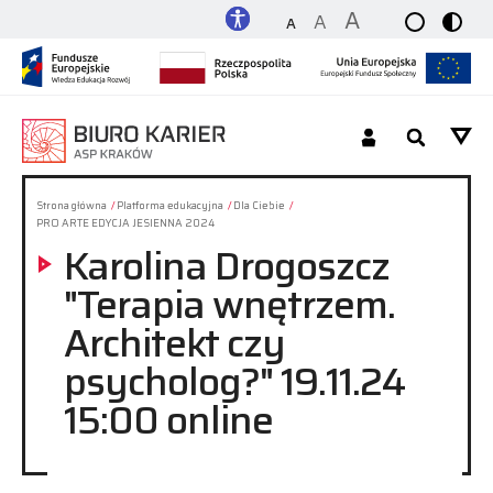
A
A
A
Dla Studenta_tki / Absolwenta_tki
Strona główna
Platforma edukacyjna
Dla Ciebie
PRO ARTE EDYCJA JESIENNA 2024
Karolina Drogoszcz
Dla Pracodawcy
"Terapia wnętrzem.
O nas
Architekt czy
psycholog?" 19.11.24
Platforma
15:00 online
Kontakt