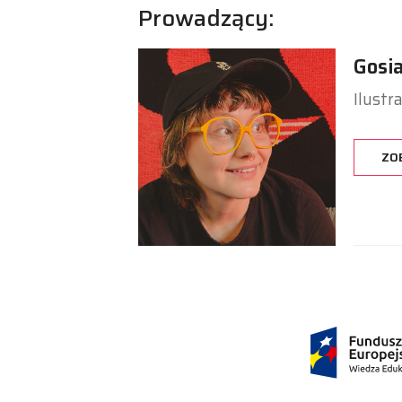
Prowadzący:
Gosi
Ilustr
ZO