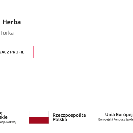
a Herba
atorka
BACZ PROFIL