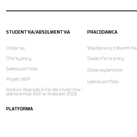
STUDENT’KA/ABSOLWENT’KA
PRACODAWCA
Dzieje się
Współpracuj z Biurem Kar
Oferty pracy
Dodaj ofertę pracy
Galeria portfolio
Dodaj wydarzenie
Projekt NBP
Galeria portfolio
Konkurs Nagroda Erste dla studentów i
doktorantów ASP w Krakowie 2026
PLATFORMA