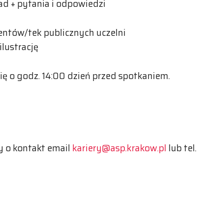
ad + pytania i odpowiedzi
entów/tek publicznych uczelni
ilustrację
ię o godz. 14:00 dzień przed spotkaniem.
 o kontakt email
kariery@asp.krakow.pl
lub tel.