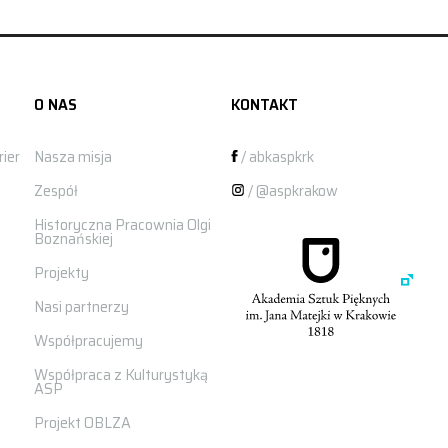
O NAS
KONTAKT
ier
Nasza misja
/ abkaspkrk
Zespół
/ @aspkrakow
Historyczna Pracownia Olgi
Boznańskiej
Projekty
Nasi partnerzy
Współpracujemy
Współpraca z Kulturystyką
ASP
Projekt OBLZA