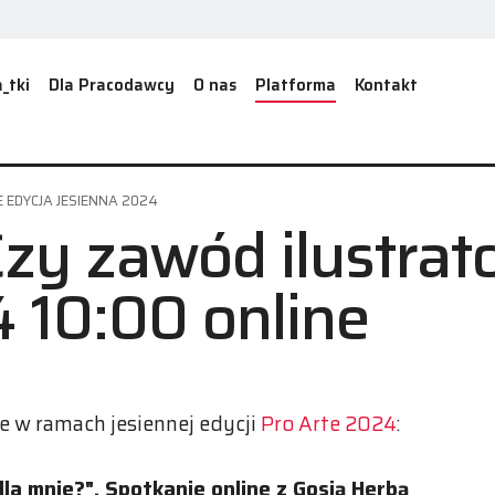
_tki
Dla Pracodawcy
O nas
Platforma
Kontakt
 EDYCJA JESIENNA 2024
zy zawód ilustrato
4 10:00 online
 w ramach jesiennej edycji
Pro Arte 2024
:
dla mnie?". Spotkanie online z Gosią Herbą